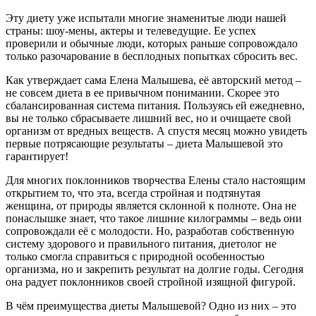
Эту диету уже испытали многие знаменитые люди нашей
страны: шоу-мены, актеры и телеведущие. Ее успех
проверили и обычные люди, которых раньше сопровождало
только разочарование в бесплодных попытках сбросить вес.
Как утверждает сама Елена Малышева, её авторский метод –
не совсем диета в ее привычном понимании. Скорее это
сбалансированная система питания. Пользуясь ей ежедневно,
вы не только сбрасываете лишний вес, но и очищаете свой
организм от вредных веществ. А спустя месяц можно увидеть
первые потрясающие результаты – диета Малышевой это
гарантирует!
Для многих поклонников творчества Елены стало настоящим
открытием то, что эта, всегда стройная и подтянутая
женщина, от природы является склонной к полноте. Она не
понаслышке знает, что такое лишние килограммы – ведь они
сопровождали её с молодости. Но, разработав собственную
систему здорового и правильного питания, диетолог не
только смогла справиться с природной особенностью
организма, но и закрепить результат на долгие годы. Сегодня
она радует поклонников своей стройной изящной фигурой.
В чём преимущества диеты Малышевой? Одно из них – это