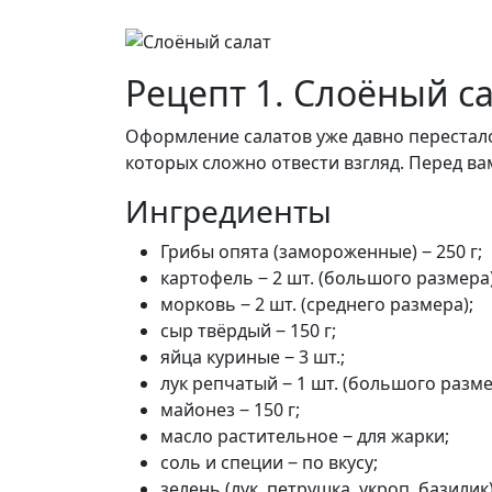
Рецепт 1. Слоёный с
Оформление салатов уже давно перестал
которых сложно отвести взгляд. Перед ва
Ингредиенты
Грибы опята (замороженные) ‒ 250 г;
картофель ‒ 2 шт. (большого размера)
морковь ‒ 2 шт. (среднего размера);
сыр твёрдый ‒ 150 г;
яйца куриные ‒ 3 шт.;
лук репчатый ‒ 1 шт. (большого разме
майонез ‒ 150 г;
масло растительное ‒ для жарки;
соль и специи ‒ по вкусу;
зелень (лук, петрушка, укроп, базилик