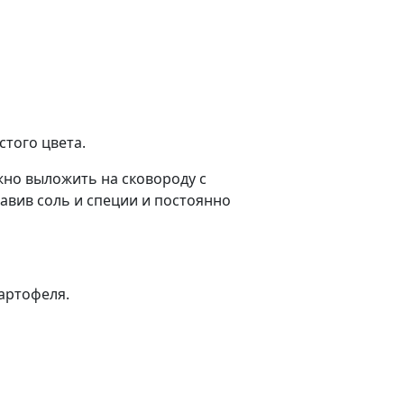
того цвета.
жно выложить на сковороду с
бавив соль и специи и постоянно
артофеля.