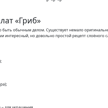
алат «Гриб»
о быть обычным делом. Существует немало оригинальны
ми интересный, но довольно простой рецепт слоёного с
;
ра);
) ‒ для украшения.