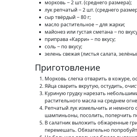
морковь ‒ 2 шт. (среднего размера);
лук репчатый ‒ 2 шт. (среднего размер
сыр твёрдый ‒ 80 г;
масло растительное ‒ для жарки;
майонез или густая сметана ‒ по вкусу
приправа «Карри» ‒ по вкусу;
соль ‒ по вкусу;
зелень свежая (листья салата, зелёный
Приготовление
Морковь слегка отварить в кожуре, ос
Яйца сварить вкрутую, остудить, очис
Куриную грудку нарезать небольшими
растительного масла на среднем огне
Репчатый лук измельчить и немного 
шампиньоны, посолить, поперчить по 
В салатник выложить обжаренные гриб
перемешать. Обязательно попробуйте 