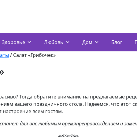
Здоровье
Любовь
Дом
Блог
латы
/
Салат «Грибочек»
»
красиво? Тогда обратите внимание на предлагаемые реце
нием вашего праздничного стола. Надеемся, что этот с
т настроение всем гостям.
 станет для вас любимым времяпрепровождением и заме
ஓજஓજஓ