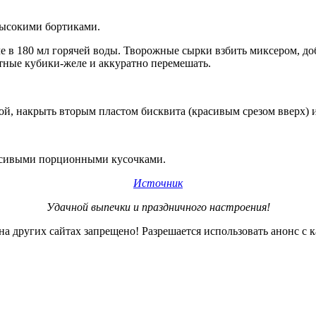
высокими бортиками.
ле в 180 мл горячей воды. Творожные сырки взбить миксером, д
тные кубики-желе и аккуратно перемешать.
й, накрыть вторым пластом бисквита (красивым срезом вверх) и 
расивыми порционными кусочками.
Источник
Удачной выпечки и праздничного настроения!
 других сайтах запрещено! Разрешается использовать анонс с к