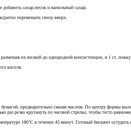
 добавить сахар-песок и ванильный сахар.
ккуратно перемешать снизу вверх.
 размешав их вилкой до однородной консистенции, и 1 ст. ложку
ого киселя.
умагой, предварительно смазав маслом. По центру формы выложи
ько раз резко крутануть по часовой стрелке, чтобы тесто равном
ературе 180°С в течение 45 минут. Готовый бисквит остудить на