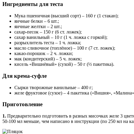
Ингредиенты для теста
Мука пшеничная (высший сорт) ‒ 160 г (1 стакан);
яичные белки ‒ 6 шт.;
яичные желтки ‒ 2 шт.;
сахар-песок ‒ 150 г (6 ст. ложек);
сахар ванильный ‒ 10 г (1 ч. ложка с горкой);
разрыхлитель теста ‒ 1 ч. ложка;
масло сливочное (топлёное) ‒ 100 г (7 ст. ложек);
какао-порошок ‒ 2 ч. ложки;
мак (кондитерский) ‒ 5 ч. ложек;
кисель «Вишнёвый» (сухой) ‒ 50 г (½ пакетика).
Для крема-суфле
Сырки творожные ванильные ‒ 400 г;
желе фруктовое (сухое) ‒ 4 пакетика («Вишня», «Малина
Приготовление
1.
Предварительно подготовить в разных мисочках желе 3 цветов
50-100 мл меньше, чем написано в инструкции (по 250 мл на ка