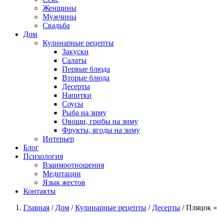
Женщины
Мужчины
Свадьба
Дом
Кулинарные рецепты
Закуски
Салаты
Первые блюда
Вторые блюда
Десерты
Напитки
Соусы
Рыба на зиму
Овощи, грибы на зиму
Фрукты, ягоды на зиму
Интерьер
Блог
Психология
Взаимоотношения
Медитации
Язык жестов
Контакты
Главная
/
Дом
/
Кулинарные рецепты
/
Десерты
/
Пляцок «