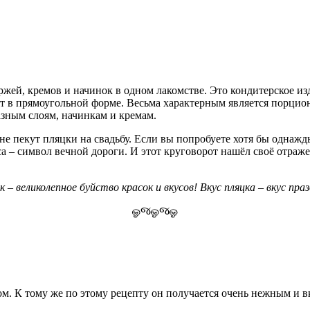
жей, кремов и начинок в одном лакомстве. Это кондитерское из
ят в прямоугольной форме. Весьма характерным является порцион
зным слоям, начинкам и кремам.
е пекут пляцки на свадьбу. Если вы попробуете хотя бы однажды
а ‒ символ вечной дороги. И этот круговорот нашёл своё отраж
 ‒ великолепное буйство красок и вкусов! Вкус пляцка ‒ вкус пра
ஓજஓજஓ
ом. К тому же по этому рецепту он получается очень нежным и 